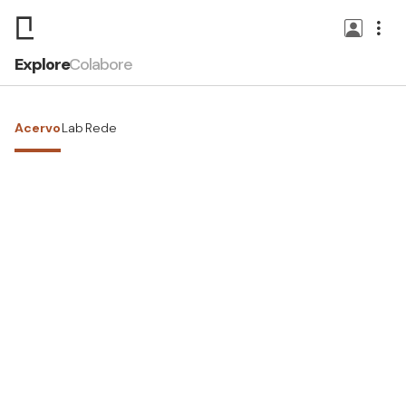
Explore
Colabore
Acervo
Lab
Rede