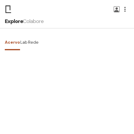
Explore
Colabore
Acervo
Lab
Rede