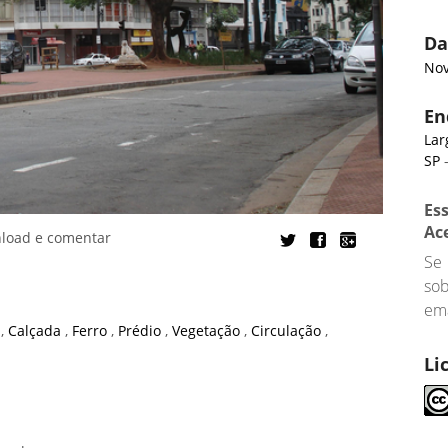
Da
Nov
En
Lar
SP
-
Es
Ac
nload e comentar
Se
so
ema
a
,
Calçada
,
Ferro
,
Prédio
,
Vegetação
,
Circulação
,
Li