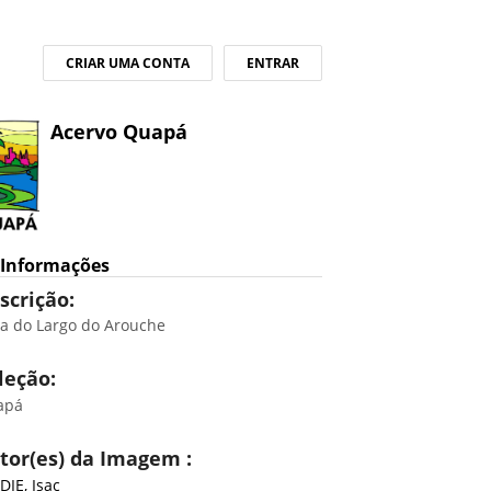
CRIAR UMA CONTA
ENTRAR
Acervo Quapá
Informações
scrição:
ta do Largo do Arouche
leção:
apá
tor(es) da Imagem :
DIE, Isac