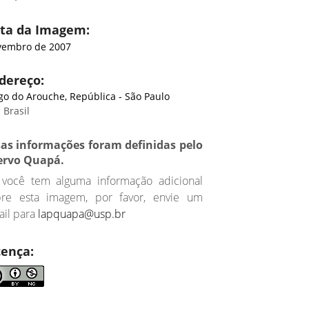
ta da Imagem:
embro de 2007
dereço:
go do Arouche, República - São Paulo
 Brasil
sas informações foram definidas pelo
ervo Quapá.
 você tem alguma informação adicional
bre esta imagem, por favor, envie um
il para
lapquapa@usp.br
cença: