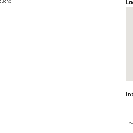
rouche
Lo
In