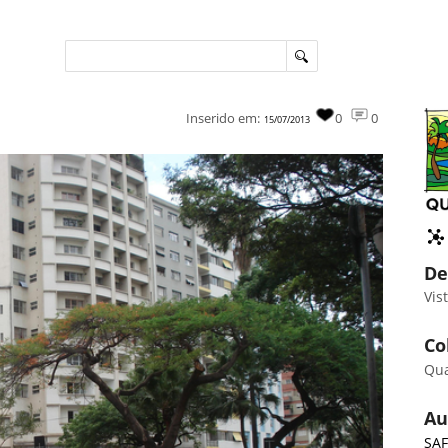
Inserido em:
0
0
15/07/2013
De
Vis
Co
Qu
Au
SAF