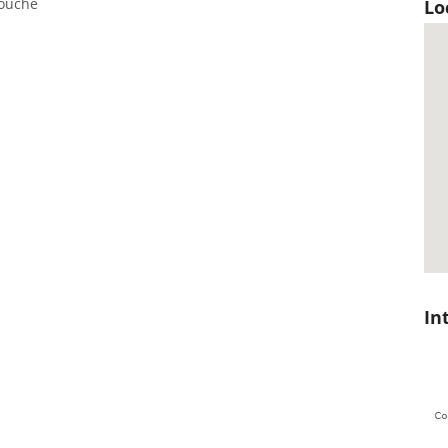
rouche
Lo
In