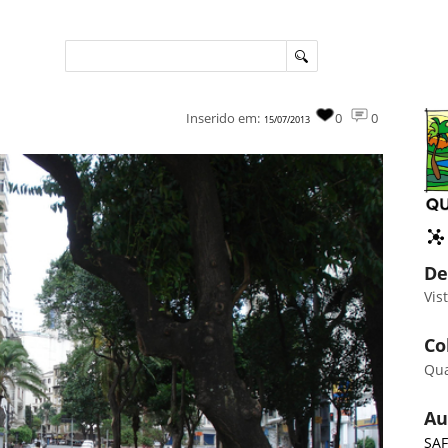
Inserido em:
0
0
15/07/2013
De
Vis
Co
Qu
Au
SAF