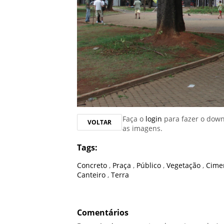
Faça o
login
para fazer o dow
VOLTAR
as imagens.
Tags:
Concreto
,
Praça
,
Público
,
Vegetação
,
Cime
Canteiro
,
Terra
Comentários