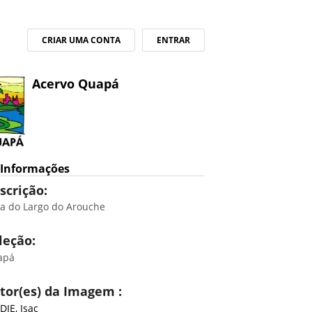
CRIAR UMA CONTA
ENTRAR
Acervo Quapá
Informações
scrição:
ta do Largo do Arouche
leção:
apá
tor(es) da Imagem :
DIE, Isac