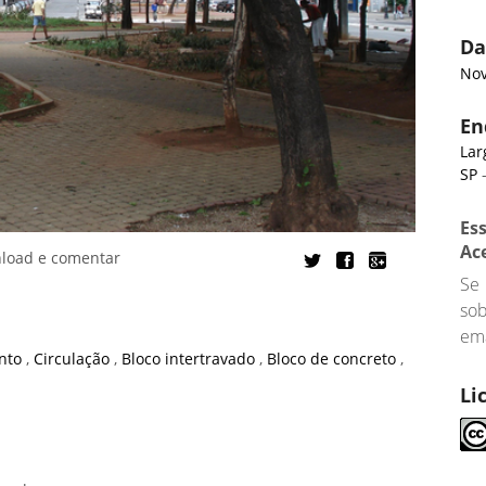
Da
Nov
En
Lar
SP
-
Es
Ac
nload e comentar
Se
so
ema
nto
,
Circulação
,
Bloco intertravado
,
Bloco de concreto
,
Li