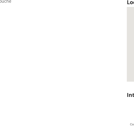
rouche
Lo
In