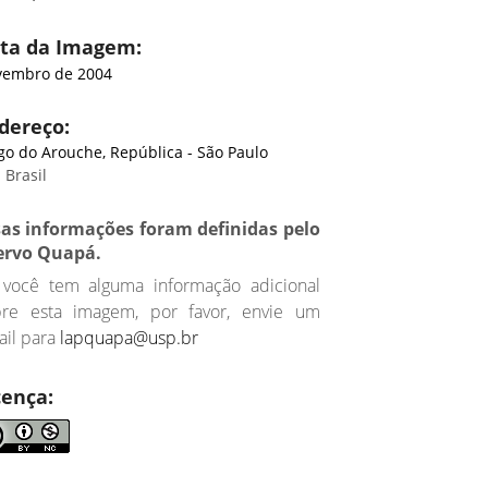
ta da Imagem:
embro de 2004
dereço:
go do Arouche, República - São Paulo
 Brasil
sas informações foram definidas pelo
ervo Quapá.
 você tem alguma informação adicional
bre esta imagem, por favor, envie um
il para
lapquapa@usp.br
cença: