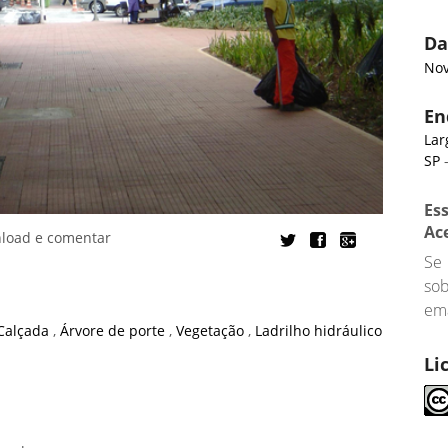
Da
Nov
En
Lar
SP
-
Es
Ac
nload e comentar
Se
so
ema
Calçada
,
Árvore de porte
,
Vegetação
,
Ladrilho hidráulico
Li