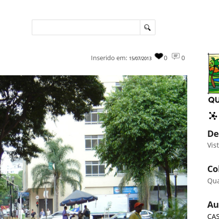
Inserido em:
0
0
15/07/2013
De
Vis
Co
Qu
Au
CAS