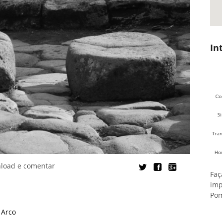
In
nload e comentar
Faç
imp
Po
,
Arco