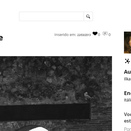
e
Inserido em:
0
0
22/03/2013
Au
Ilk
En
Itál
Vo
es
Por