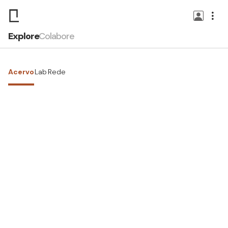
Explore
Colabore
Acervo
Lab
Rede