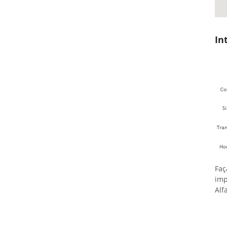
In
Faç
imp
Alf