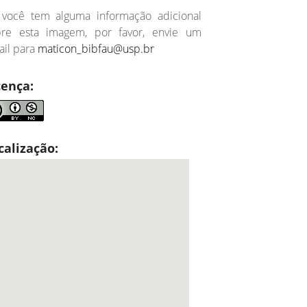
 você tem alguma informação adicional
bre esta imagem, por favor, envie um
il para
maticon_bibfau@usp.br
cença:
calização: