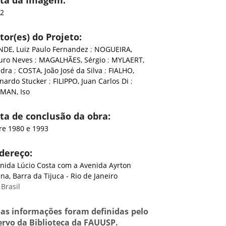
ta da Imagem:
92
tor(es) do Projeto:
DE, Luiz Paulo Fernandez
;
NOGUEIRA,
uro Neves
;
MAGALHÃES, Sérgio
;
MYLAERT,
ndra
;
COSTA, João José da Silva
;
FIALHO,
nardo Stucker
;
FILIPPO, Juan Carlos Di
;
MAN, Iso
ta de conclusão da obra:
re 1980 e 1993
dereço:
nida Lúcio Costa com a Avenida Ayrton
na, Barra da Tijuca - Rio de Janeiro
 Brasil
sas informações foram definidas pelo
ervo da Biblioteca da FAUUSP.