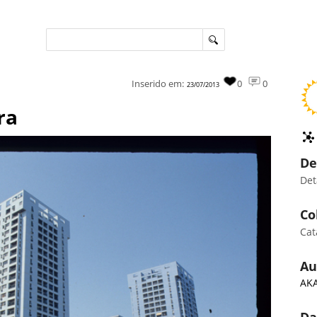
Inserido em:
0
0
23/07/2013
ra
De
Det
Co
Cat
Au
AKA