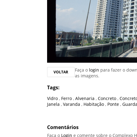
Faça o
login
para fazer o dow
VOLTAR
as imagens.
Tags:
Vidro
,
Ferro
,
Alvenaria
,
Concreto
,
Concret
Janela
,
Varanda
,
Habitação
,
Ponte
,
Guard
Comentários
Faça o
Login
e comente sobre o Complexo Ha