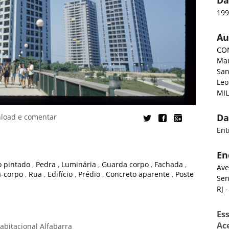
Da
19
Au
CON
Ma
Sa
Leo
MIL
Da
nload e comentar
Ent
En
o pintado
,
Pedra
,
Luminária
,
Guarda corpo
,
Fachada
,
Ave
a-corpo
,
Rua
,
Edifício
,
Prédio
,
Concreto aparente
,
Poste
Sen
RJ
-
Es
Ac
bitacional Alfabarra