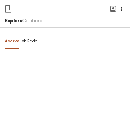
Explore
Colabore
Acervo
Lab
Rede