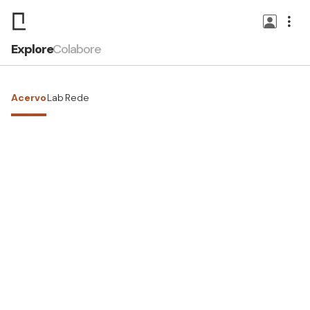
Explore
Colabore
Acervo
Lab
Rede