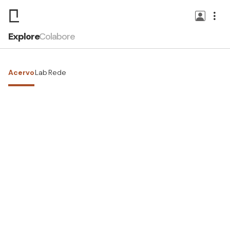
Explore
Colabore
Acervo
Lab
Rede