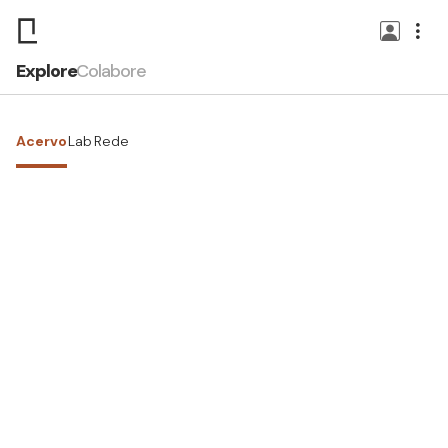
Explore
Colabore
Acervo
Lab
Rede