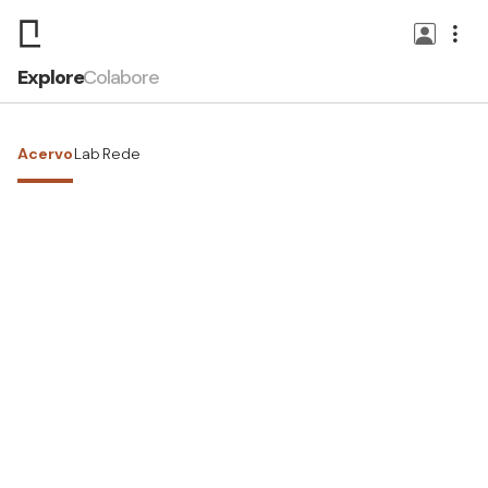
Explore
Colabore
Acervo
Lab
Rede