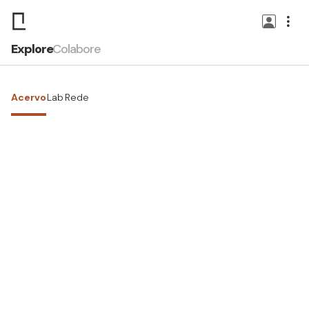
Explore
Colabore
Acervo
Lab
Rede