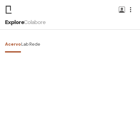
Explore
Colabore
Acervo
Lab
Rede