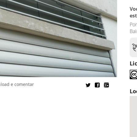
Vo
es
Por
Bai
Li
nload e comentar
Lo