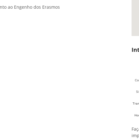
unto ao Engenho dos Erasmos
In
Faç
imp