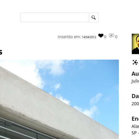
Inserido em:
0
0
14/04/2012
s
Au
Jul
Da
20
En
Ala
SP
-