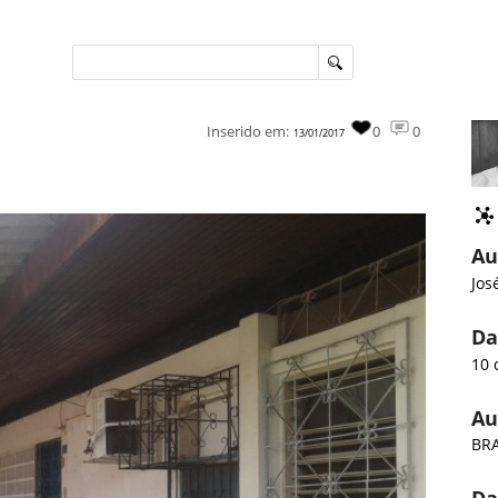
Inserido em:
0
0
13/01/2017
Au
Jos
Da
10 
Au
BRA