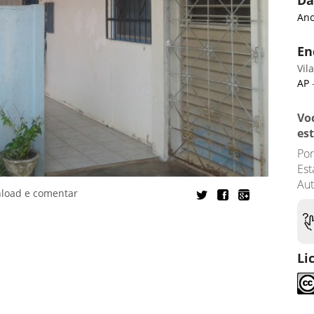
Da
Ano
En
Vil
AP
-
Vo
es
Por
Est
Aut
nload e comentar
Li