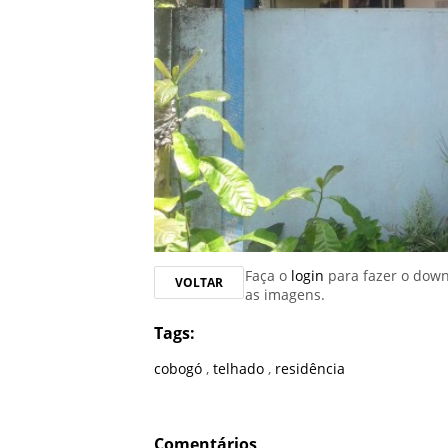
Faça o
login
para fazer o dow
VOLTAR
as imagens.
Tags:
cobogó
,
telhado
,
residência
Comentários