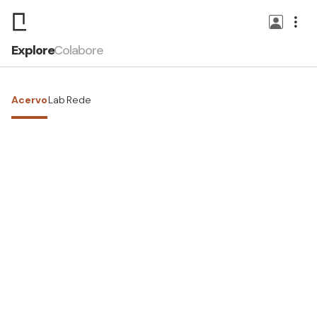
Explore
Colabore
Acervo
Lab
Rede