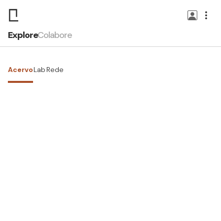
Explore
Colabore
Acervo
Lab
Rede