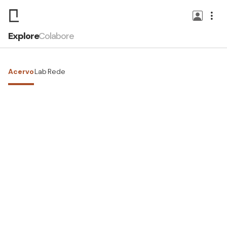
Explore
Colabore
Acervo
Lab
Rede