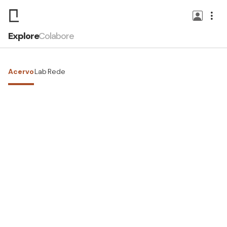
Explore
Colabore
Acervo
Lab
Rede