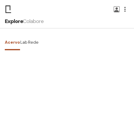
Explore
Colabore
Acervo
Lab
Rede