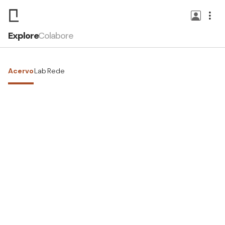
Explore
Colabore
Acervo
Lab
Rede