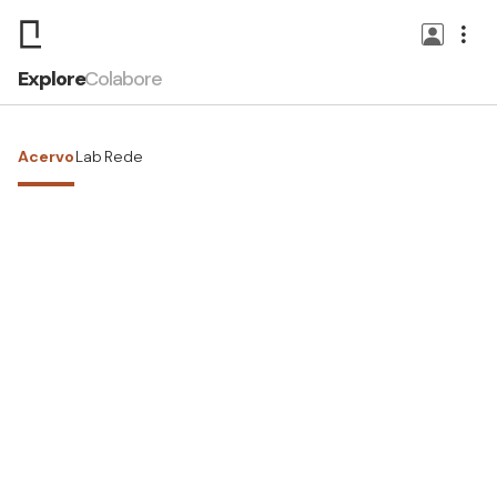
Explore
Colabore
Acervo
Lab
Rede