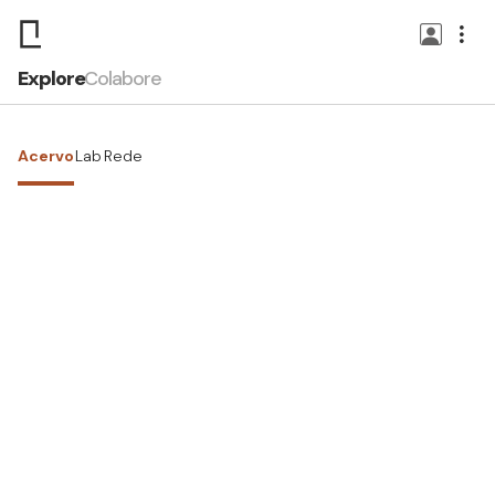
Explore
Colabore
Acervo
Lab
Rede