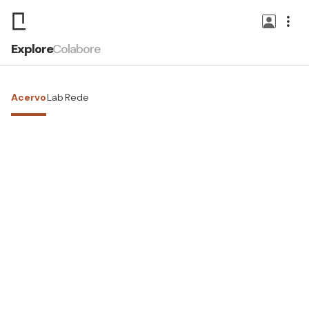
Explore
Colabore
Acervo
Lab
Rede