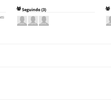
Seguindo (3)
tti
Thass...
Amand...
Gusta...
Thas