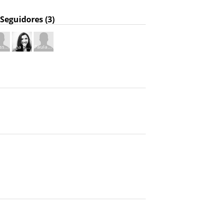
Seguidores (3)
s...
Ana P...
Paula...