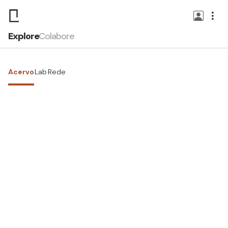
Explore
Colabore
Acervo
Lab
Rede