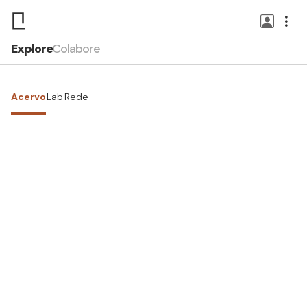
Explore
Colabore
Acervo
Lab
Rede