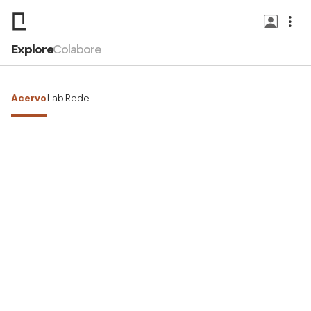
Explore
Colabore
Acervo
Lab
Rede