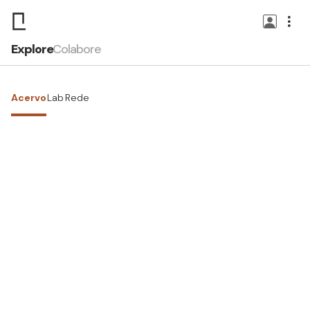
Explore
Colabore
Acervo
Lab
Rede