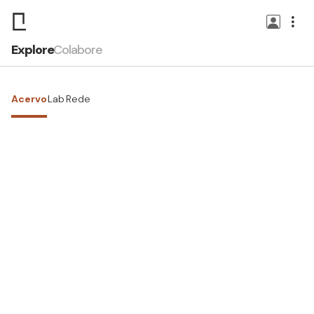
Explore
Colabore
Acervo
Lab
Rede