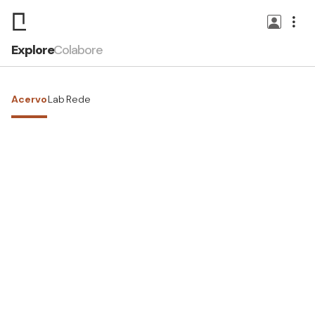
Explore
Colabore
Acervo
Lab
Rede