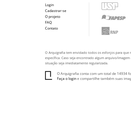
Login
Cadastrar-se
O projeto
FAQ
Contato
O Arquigrafia tem envidado todos os esforços para que 
específica. Caso seja encontrado algum arquivo/imagem q
situação seja imediatamente regularizada.
O Arquigrafia conta com um total de 14934 fo
Faça o login
e compartilhe também suas ima