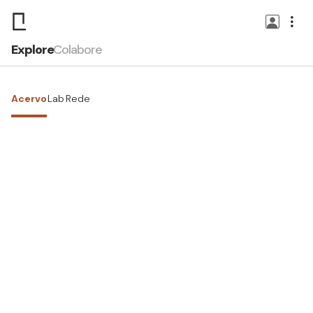
Explore
Colabore
Acervo
Lab
Rede