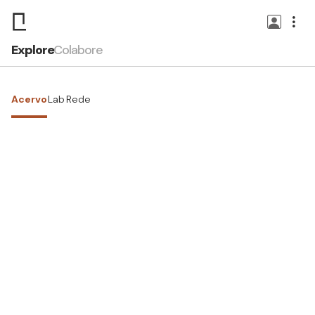
Explore
Colabore
Acervo
Lab
Rede