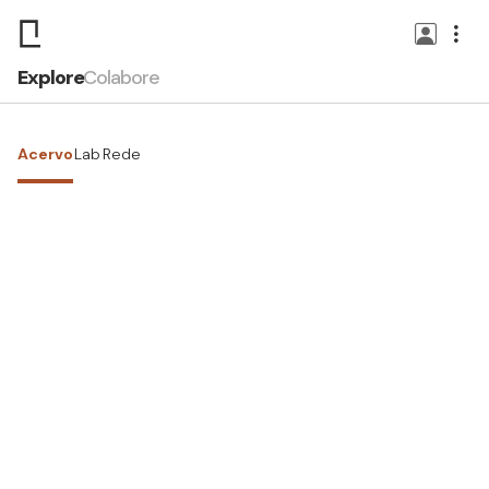
Explore
Colabore
Acervo
Lab
Rede