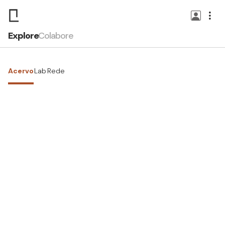
Explore
Colabore
Acervo
Lab
Rede