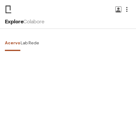
Explore
Colabore
Acervo
Lab
Rede