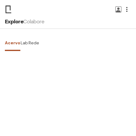
Explore
Colabore
Acervo
Lab
Rede