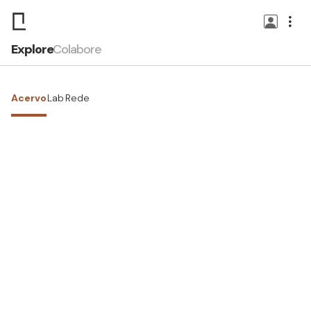
Explore
Colabore
Acervo
Lab
Rede