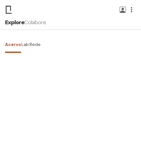
Explore
Colabore
Acervo
Lab
Rede