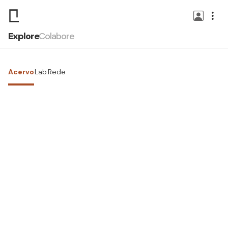
Explore
Colabore
Acervo
Lab
Rede