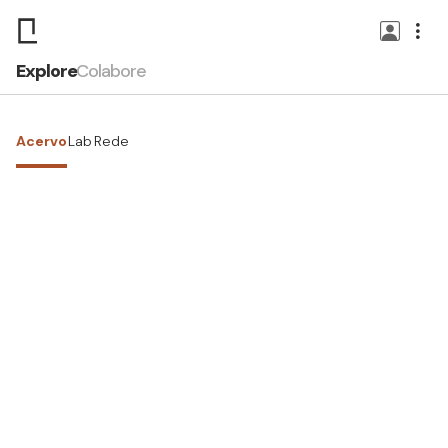
Explore
Colabore
Acervo
Lab
Rede