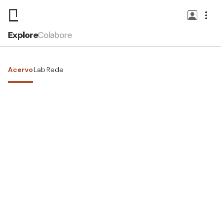
Explore
Colabore
Acervo
Lab
Rede