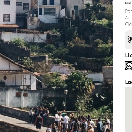
es
Por
Au
Ci
Li
Lo