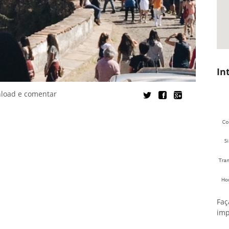
In
nload e comentar
Faç
imp