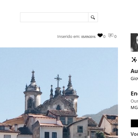
Inserido em:
0
0
05/09/2016
Au
Gio
En
Our
MG
Vo