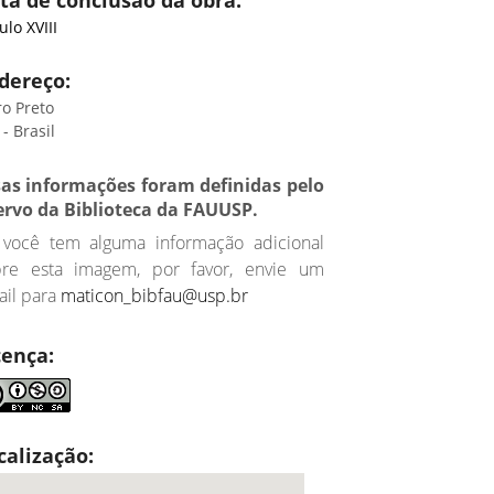
ta de conclusão da obra:
ulo XVIII
dereço:
o Preto
- Brasil
sas informações foram definidas pelo
ervo da Biblioteca da FAUUSP.
 você tem alguma informação adicional
bre esta imagem, por favor, envie um
il para
maticon_bibfau@usp.br
cença:
calização: