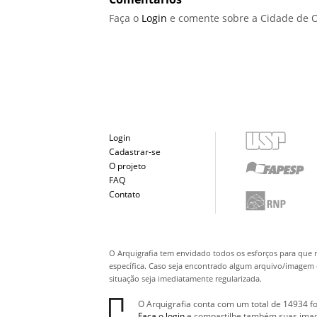
Faça o
Login
e comente sobre a Cidade de O
Login
Cadastrar-se
O projeto
FAQ
Contato
O Arquigrafia tem envidado todos os esforços para que 
específica. Caso seja encontrado algum arquivo/imagem q
situação seja imediatamente regularizada.
O Arquigrafia conta com um total de 14934 fo
Faça o login
e compartilhe também suas ima