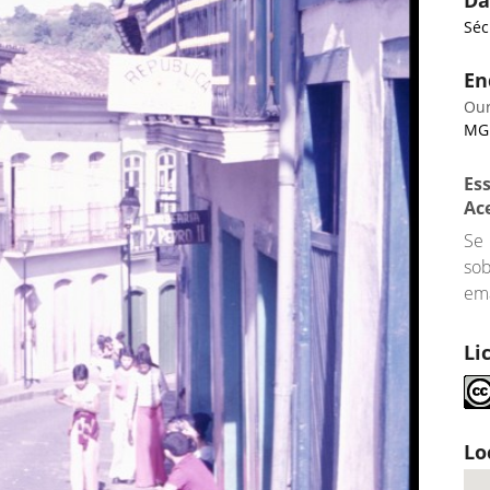
Da
Séc
En
Our
MG
Es
Ac
Se
so
ema
Li
Lo