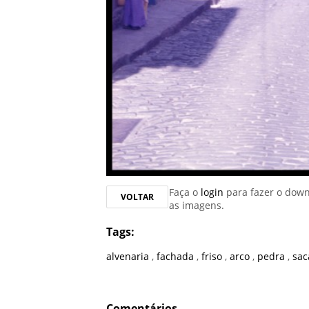
Faça o
login
para fazer o dow
VOLTAR
as imagens.
Tags:
alvenaria
,
fachada
,
friso
,
arco
,
pedra
,
sa
Comentários