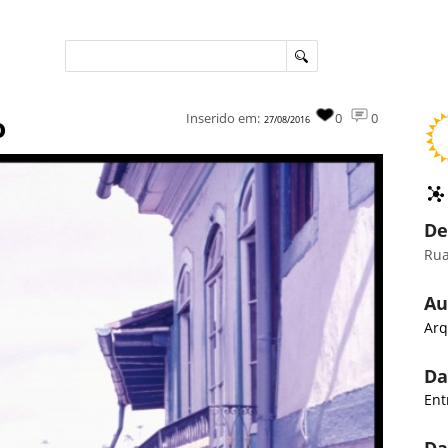
o
Inserido em:
0
0
27/08/2016
De
Rua
Au
Arq
Da
Ent