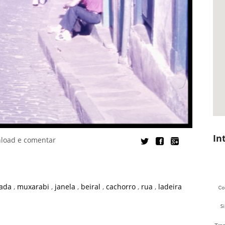
In
nload e comentar
cada
,
muxarabi
,
janela
,
beiral
,
cachorro
,
rua
,
ladeira