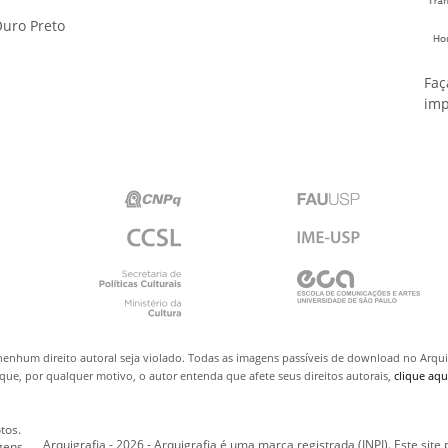
uro Preto
Faç
imp
nenhum direito autoral seja violado. Todas as imagens passíveis de download no Arq
ue, por qualquer motivo, o autor entenda que afete seus direitos autorais,
clique aqu
tos.
Arquigrafia - 2026 - Arquigrafia é uma marca registrada (INPI). Este site
gens.