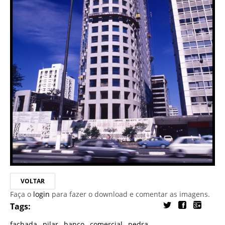
VOLTAR
Faça o
login
para fazer o download e comentar as imagens.
Tags:
fachada
,
pilar
,
banco
,
comercial
,
pedra