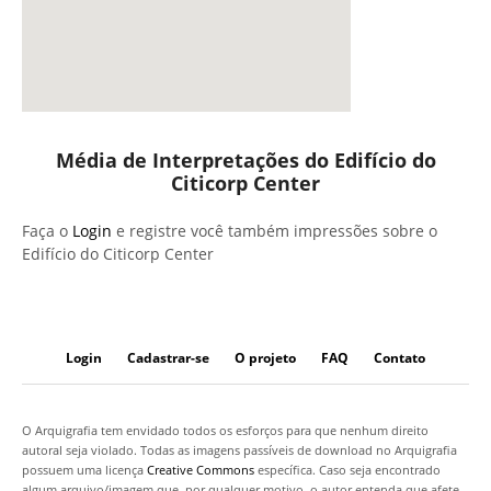
Média de Interpretações do Edifício do
Citicorp Center
Faça o
Login
e registre você também impressões sobre o
Edifício do Citicorp Center
Login
Cadastrar-se
O projeto
FAQ
Contato
O Arquigrafia tem envidado todos os esforços para que nenhum direito
autoral seja violado. Todas as imagens passíveis de download no Arquigrafia
possuem uma licença
Creative Commons
específica. Caso seja encontrado
algum arquivo/imagem que, por qualquer motivo, o autor entenda que afete