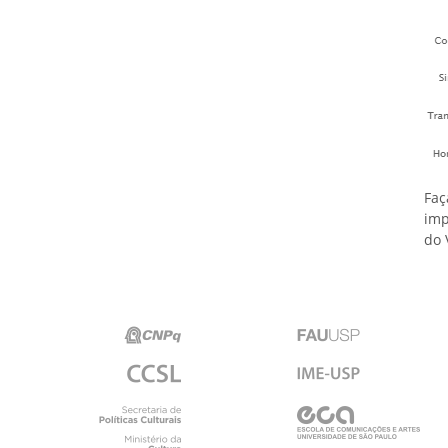
Faç
imp
do 