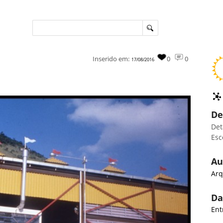
Inserido em:
0
0
17/08/2016
De
Det
Esc
Au
Arq
Da
Ent