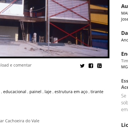
Au
MAI
Jos
Da
Ano
En
Tim
nload e comentar
MG
Es
Ac
a
,
educacional
,
painel
,
laje
,
estrutura em aço
,
tirante
Se
so
ema
ar Cachoeira do Vale
Li