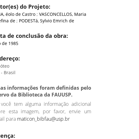
tor(es) do Projeto:
A, éolo de Castro
;
VASCONCELLOS, Maria
efina de
;
PODESTá, Sylvio Emrich de
ta de conclusão da obra:
 de 1985
dereço:
óteo
- Brasil
sas informações foram definidas pelo
ervo da Biblioteca da FAUUSP.
 você tem alguma informação adicional
bre esta imagem, por favor, envie um
il para
maticon_bibfau@usp.br
cença: