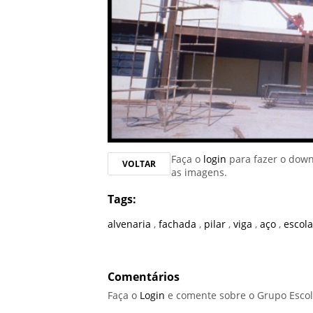
Faça o
login
para fazer o dow
VOLTAR
as imagens.
Tags:
alvenaria
,
fachada
,
pilar
,
viga
,
aço
,
escol
Comentários
Faça o
Login
e comente sobre o Grupo Escol