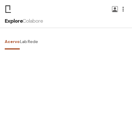
Explore
Colabore
Acervo
Lab
Rede